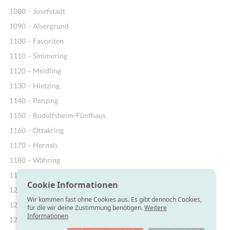
1080 – Josefstadt
1090 – Alsergrund
1100 – Favoriten
1110 – Simmering
1120 – Meidling
1130 – Hietzing
1140 – Penzing
1150 – Rudolfsheim-Fünfhaus
1160 – Ottakring
1170 – Hernals
1180 – Währing
1190 – Döbling
Cookie Informationen
1200 – Brigittenau
Wir kommen fast ohne Cookies aus. Es gibt dennoch Cookies,
1210 – Floridsdorf
für die wir deine Zustimmung benötigen.
Weitere
Informationen
1220 – Donaustadt