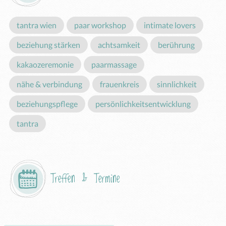
tantra wien
paar workshop
intimate lovers
beziehung stärken
achtsamkeit
berührung
kakaozeremonie
paarmassage
nähe & verbindung
frauenkreis
sinnlichkeit
beziehungspflege
persönlichkeitsentwicklung
tantra
Treffen & Termine