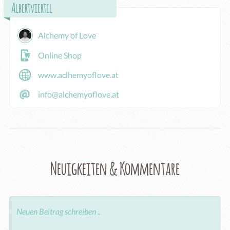
Albertviertel
Alchemy of Love
Online Shop
www.aclhemyoflove.at
info@alchemyoflove.at
Neuigkeiten & Kommentare