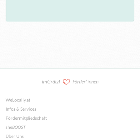
imGrätzl
Förder*innen
WeLocally.at
Infos & Services
Fördermitgliedschaft
she
BOOST
Über Uns