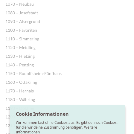
1070 – Neubau
1080 – Josefstadt
1090 – Alsergrund
1100 – Favoriten
1110 – Simmering
1120 – Meidling
1130 – Hietzing
1140 – Penzing
1150 – Rudolfsheim-Fünfhaus
1160 – Ottakring
1170 – Hernals
1180 – Währing
1190 – Döbling
Cookie Informationen
1200 – Brigittenau
Wir kommen fast ohne Cookies aus. Es gibt dennoch Cookies,
1210 – Floridsdorf
für die wir deine Zustimmung benötigen.
Weitere
Informationen