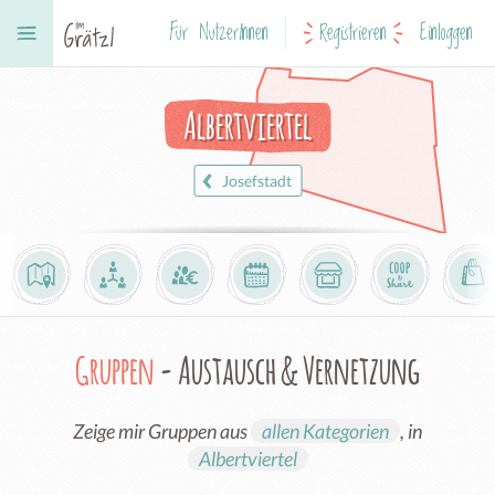
Für NutzerInnen
Registrieren
Einloggen
Albertviertel
Josefstadt
Gruppen
- Austausch & Vernetzung
Zeige mir Gruppen aus
allen Kategorien
, in
Albertviertel