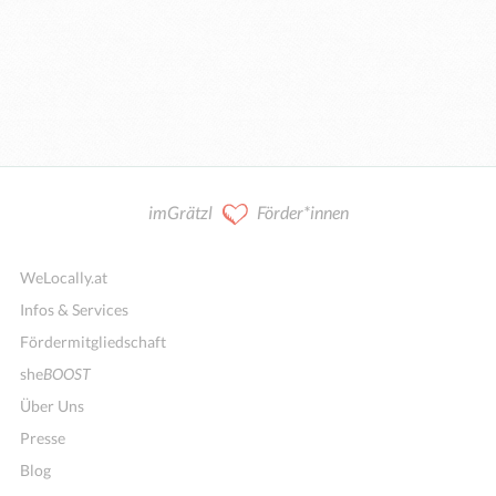
imGrätzl
Förder*innen
WeLocally.at
Infos & Services
Fördermitgliedschaft
she
BOOST
Über Uns
Presse
Blog