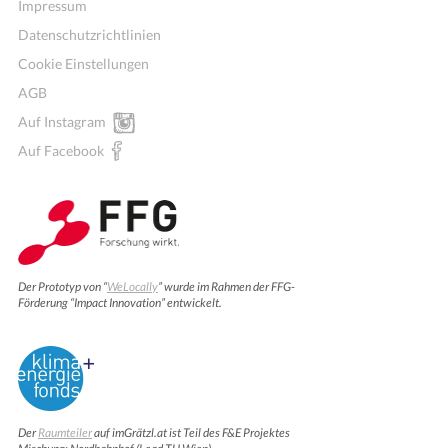
Impressum
Datenschutzrichtlinien
Cookie Einstellungen
AGB
Auf Instagram
Auf Facebook
Der Prototyp von “
WeLocally
” wurde im Rahmen der FFG-
Förderung “Impact Innovation” entwickelt.
Der
Raumteiler
auf imGrätzl.at ist Teil des F&E Projektes