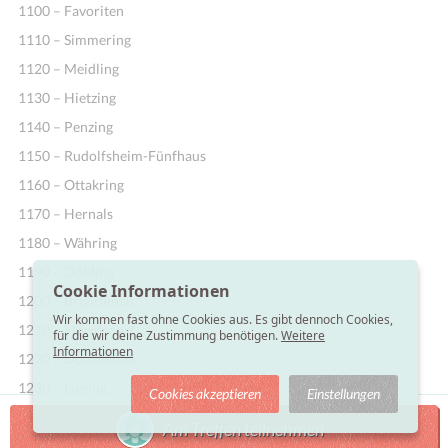
1100 – Favoriten
1110 – Simmering
1120 – Meidling
1130 – Hietzing
1140 – Penzing
1150 – Rudolfsheim-Fünfhaus
1160 – Ottakring
1170 – Hernals
1180 – Währing
1190 – Döbling
Cookie Informationen
1200 – Brigittenau
Wir kommen fast ohne Cookies aus. Es gibt dennoch Cookies,
1210 – Floridsdorf
für die wir deine Zustimmung benötigen.
Weitere
Informationen
1220 – Donaustadt
1230 – Liesing
Cookies akzeptieren
Einstellungen
Am Treffen teilnehmen