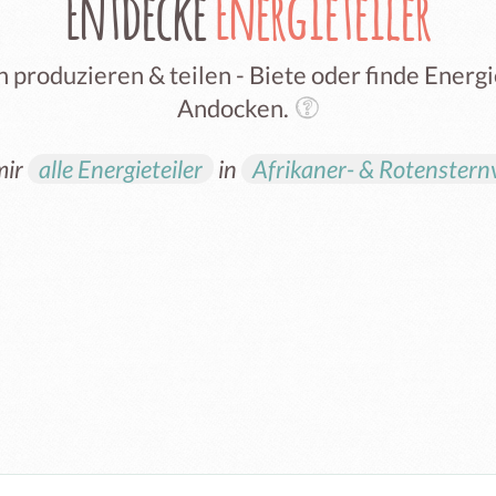
Entdecke
Energieteiler
 produzieren & teilen - Biete oder finde Ener
Andocken.
mir
alle Energieteiler
in
Afrikaner- & Rotensternv