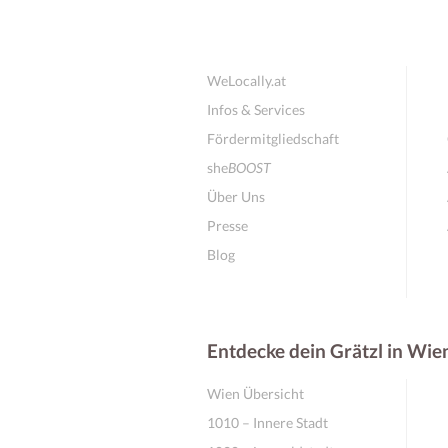
WeLocally.at
Infos & Services
Fördermitgliedschaft
she
BOOST
Über Uns
Presse
Blog
Entdecke dein Grätzl in Wie
Wien Übersicht
1010 – Innere Stadt