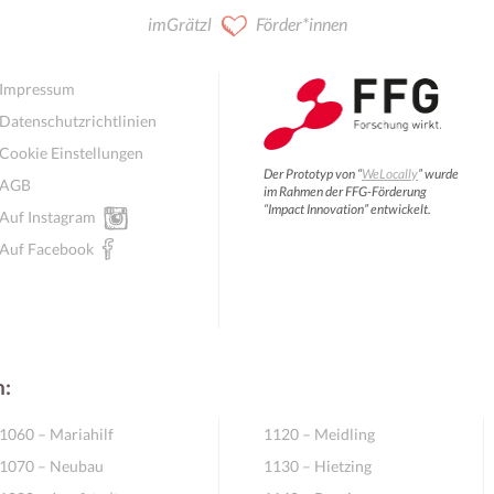
imGrätzl
Förder*innen
Impressum
Datenschutzrichtlinien
Cookie Einstellungen
Der Prototyp von “
WeLocally
” wurde
AGB
im Rahmen der FFG-Förderung
“Impact Innovation” entwickelt.
Auf Instagram
Auf Facebook
n:
1060 – Mariahilf
1120 – Meidling
1070 – Neubau
1130 – Hietzing