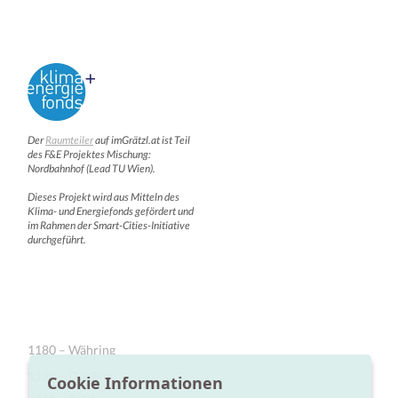
Der
Raumteiler
auf imGrätzl.at ist Teil
des F&E Projektes Mischung:
Nordbahnhof (Lead TU Wien).
Dieses Projekt wird aus Mitteln des
Klima- und Energiefonds gefördert und
im Rahmen der Smart-Cities-Initiative
durchgeführt.
1180 – Währing
1190 – Döbling
Cookie Informationen