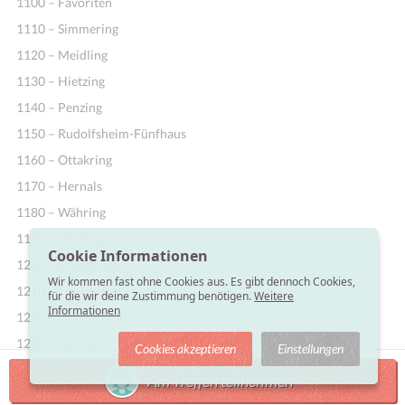
1100 – Favoriten
1110 – Simmering
1120 – Meidling
1130 – Hietzing
1140 – Penzing
1150 – Rudolfsheim-Fünfhaus
1160 – Ottakring
1170 – Hernals
1180 – Währing
1190 – Döbling
Cookie Informationen
1200 – Brigittenau
Wir kommen fast ohne Cookies aus. Es gibt dennoch Cookies,
1210 – Floridsdorf
für die wir deine Zustimmung benötigen.
Weitere
Informationen
1220 – Donaustadt
1230 – Liesing
Cookies akzeptieren
Einstellungen
Am Treffen teilnehmen