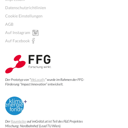
Datenschutzrichtlinien
Cookie Einstellungen
AGB
Auf Instagram
Auf Facebook
Der Prototyp von “
WeLocally
” wurde im Rahmen der FFG-
Förderung “Impact Innovation” entwickelt.
Der
Raumteiler
auf imGrätzl.at ist Teil des F&E Projektes
Mischung: Nordbahnhof (Lead TU Wien).