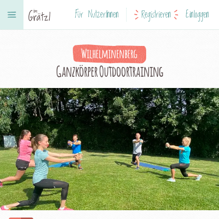
Für NutzerInnen
Registrieren
Einloggen
Wilhelminenberg
Ganzkörper Outdoortraining