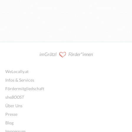
imGrätzl
Förder*innen
WeLocally.at
Infos & Services
Fördermitgliedschaft
she
BOOST
Über Uns
Presse
Blog
Impressum