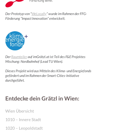
Der Prototyp von “
WeLocally
” wurde im Rahmen der FFG-
Förderung “Impact Innovation” entwickelt.
Der
Raumteiler
auf imGrätzl.at ist Teil des F&E Projektes
Mischung: Nordbahnhof (Lead TU Wien).
Dieses Projekt wird aus Mitteln des Klima- und Energiefonds
gefördert und im Rahmen der Smart-Cities-Initiative
durchgeführt.
Entdecke dein Grätzl in Wien:
Wien Übersicht
1010 – Innere Stadt
1020 – Leopoldstadt