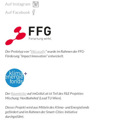
Auf Instagram
Auf Facebook
Der Prototyp von “
WeLocally
” wurde im Rahmen der FFG-
Förderung “Impact Innovation” entwickelt.
Der
Raumteiler
auf imGrätzl.at ist Teil des F&E Projektes
Mischung: Nordbahnhof (Lead TU Wien).
Dieses Projekt wird aus Mitteln des Klima- und Energiefonds
gefördert und im Rahmen der Smart-Cities-Initiative
durchgeführt.