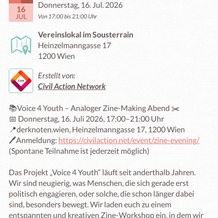
Donnerstag, 16. Jul. 2026
16
JUL
Von 17:00 bis 21:00 Uhr
Vereinslokal im Sousterrain
Heinzelmanngasse 17
1200 Wien
Erstellt von:
Civil Action Network
📚Voice 4 Youth – Analoger Zine-Making Abend ✂️

📅 Donnerstag, 16. Juli 2026, 17:00–21:00 Uhr

📍derknoten.wien, Heinzelmanngasse 17, 1200 Wien

🖊️Anmeldung: 
https://civilaction.net/event/zine-evening/
(Spontane Teilnahme ist jederzeit möglich)

Das Projekt „Voice 4 Youth“ läuft seit anderthalb Jahren. 
Wir sind neugierig, was Menschen, die sich gerade erst 
politisch engagieren, oder solche, die schon länger dabei 
sind, besonders bewegt. Wir laden euch zu einem 
entspannten und kreativen Zine-Workshop ein, in dem wir 