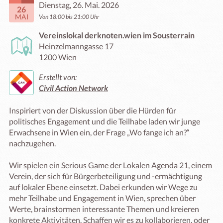
Dienstag, 26. Mai. 2026
26
MAI
Von 18:00 bis 21:00 Uhr
Vereinslokal derknoten.wien im Sousterrain
Heinzelmanngasse 17
1200 Wien
Erstellt von:
Civil Action Network
Inspiriert von der Diskussion über die Hürden für 
politisches Engagement und die Teilhabe laden wir junge 
Erwachsene in Wien ein, der Frage „Wo fange ich an?“ 
nachzugehen.

Wir spielen ein Serious Game der Lokalen Agenda 21, einem 
Verein, der sich für Bürgerbeteiligung und -ermächtigung 
auf lokaler Ebene einsetzt. Dabei erkunden wir Wege zu 
mehr Teilhabe und Engagement in Wien, sprechen über 
Werte, brainstormen interessante Themen und kreieren 
konkrete Aktivitäten. Schaffen wir es zu kollaborieren, oder 