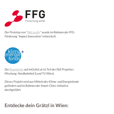
Der Prototyp von “
WeLocally
” wurde im Rahmen der FFG-
Förderung “Impact Innovation” entwickelt.
Der
Raumteiler
auf imGrätzl.at ist Teil des F&E Projektes
Mischung: Nordbahnhof (Lead TU Wien).
Dieses Projekt wird aus Mitteln des Klima- und Energiefonds
gefördert und im Rahmen der Smart-Cities-Initiative
durchgeführt.
Entdecke dein Grätzl in Wien: