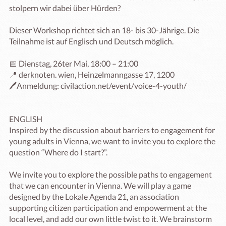
stolpern wir dabei über Hürden?

Dieser Workshop richtet sich an 18- bis 30-Jährige. Die 
Teilnahme ist auf Englisch und Deutsch möglich.

📅 Dienstag, 26ter Mai, 18:00 – 21:00

📍 derknoten. wien, Heinzelmanngasse 17, 1200

🖊️Anmeldung: civilaction.net/event/voice-4-youth/

ENGLISH

Inspired by the discussion about barriers to engagement for 
young adults in Vienna, we want to invite you to explore the 
question “Where do I start?”.

We invite you to explore the possible paths to engagement 
that we can encounter in Vienna. We will play a game 
designed by the Lokale Agenda 21, an association 
supporting citizen participation and empowerment at the 
local level, and add our own little twist to it. We brainstorm 