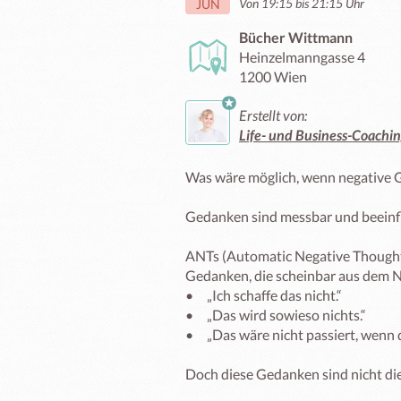
Von 19:15 bis 21:15 Uhr
JUN
Bücher Wittmann
Heinzelmanngasse 4
1200 Wien
Erstellt von:
Life- und Business-Coachi
Was wäre möglich, wenn negative G
Gedanken sind messbar und beeinflu
ANTs (Automatic Negative Thoughts
Gedanken, die scheinbar aus dem Nic
•	„Ich schaffe das nicht.“

•	„Das wird sowieso nichts.“

•	„Das wäre nicht passiert, wenn du …”

Doch diese Gedanken sind nicht die 