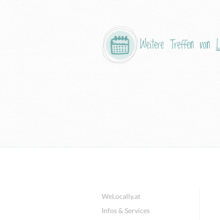
Weitere Treffen von
L
WeLocally.at
Infos & Services