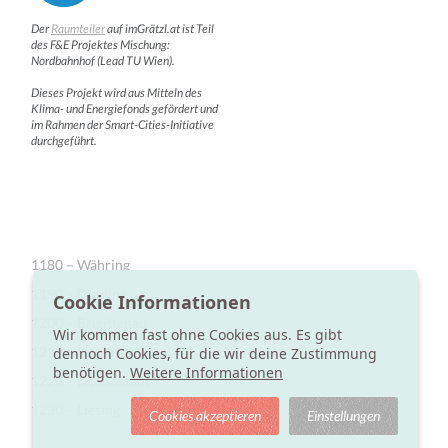
Der
Raumteiler
auf imGrätzl.at ist Teil
des F&E Projektes Mischung:
Nordbahnhof (Lead TU Wien).
Dieses Projekt wird aus Mitteln des
Klima- und Energiefonds gefördert und
im Rahmen der Smart-Cities-Initiative
durchgeführt.
1180 – Währing
1190 – Döbling
Cookie Informationen
1200 – Brigittenau
Wir kommen fast ohne Cookies aus. Es gibt
1210 – Floridsdorf
dennoch Cookies, für die wir deine Zustimmung
benötigen.
Weitere Informationen
1220 – Donaustadt
1230 – Liesing
Cookies akzeptieren
Einstellungen