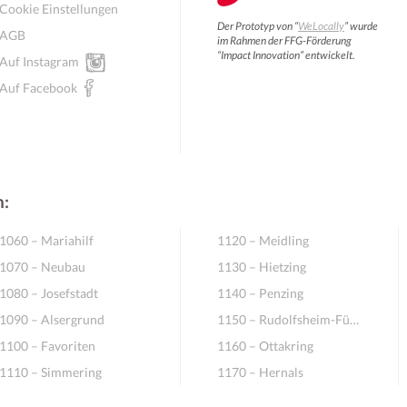
Cookie Einstellungen
Der Prototyp von “
WeLocally
” wurde
AGB
im Rahmen der FFG-Förderung
“Impact Innovation” entwickelt.
Auf Instagram
Auf Facebook
n:
1060 – Mariahilf
1120 – Meidling
1070 – Neubau
1130 – Hietzing
1080 – Josefstadt
1140 – Penzing
1090 – Alsergrund
1150 – Rudolfsheim-Fünfhaus
1100 – Favoriten
1160 – Ottakring
1110 – Simmering
1170 – Hernals