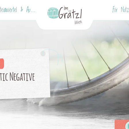
Wallensteinviertel & Augarten
Für Nutz
tic Negative