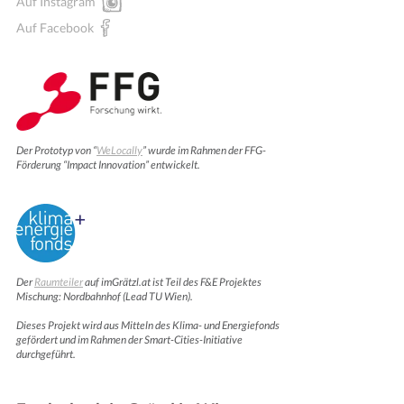
Auf Instagram
Auf Facebook
Der Prototyp von “
WeLocally
” wurde im Rahmen der FFG-
Förderung “Impact Innovation” entwickelt.
Der
Raumteiler
auf imGrätzl.at ist Teil des F&E Projektes
Mischung: Nordbahnhof (Lead TU Wien).
Dieses Projekt wird aus Mitteln des Klima- und Energiefonds
gefördert und im Rahmen der Smart-Cities-Initiative
durchgeführt.