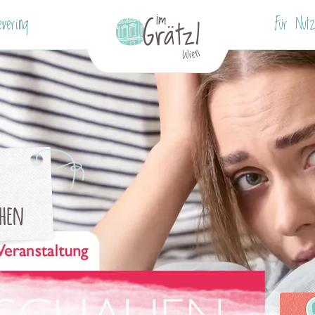
evering
Für Nutz
ehen