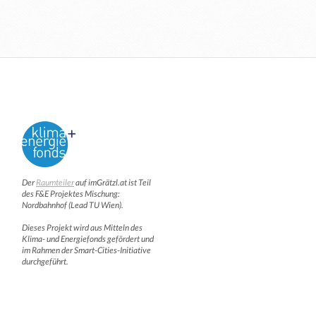
Der
Raumteiler
auf imGrätzl.at ist Teil
des F&E Projektes Mischung:
Nordbahnhof (Lead TU Wien).
Dieses Projekt wird aus Mitteln des
Klima- und Energiefonds gefördert und
im Rahmen der Smart-Cities-Initiative
durchgeführt.