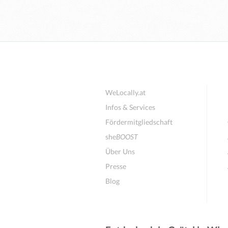
WeLocally.at
Infos & Services
Fördermitgliedschaft
she
BOOST
Über Uns
Presse
Blog