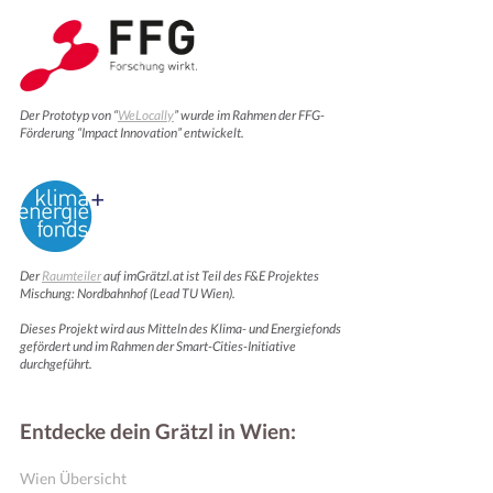
Der Prototyp von “
WeLocally
” wurde im Rahmen der FFG-
Förderung “Impact Innovation” entwickelt.
Der
Raumteiler
auf imGrätzl.at ist Teil des F&E Projektes
Mischung: Nordbahnhof (Lead TU Wien).
Dieses Projekt wird aus Mitteln des Klima- und Energiefonds
gefördert und im Rahmen der Smart-Cities-Initiative
durchgeführt.
Entdecke dein Grätzl in Wien:
Wien Übersicht