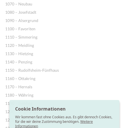
1070 – Neubau
1080 – Josefstadt
1090 – Alsergrund
1100 – Favoriten
1110 – Simmering
1120 – Meidling
1130 – Hietzing
1140 – Penzing
1150 – Rudolfsheim-Fünfhaus
1160 – Ottakring
1170 – Hernals
1180 – Währing
1190 – Döbling
Cookie Informationen
1200 – Brigittenau
Wir kommen fast ohne Cookies aus. Es gibt dennoch Cookies,
1210 – Floridsdorf
für die wir deine Zustimmung benötigen.
Weitere
Informationen