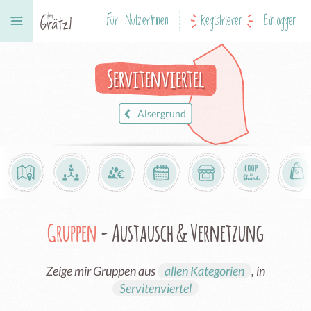
Für NutzerInnen
Registrieren
Einloggen
Servitenviertel
Alsergrund
Gruppen
- Austausch & Vernetzung
Zeige mir Gruppen aus
allen Kategorien
, in
Servitenviertel