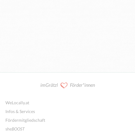
imGrätzl
Förder*innen
WeLocally.at
Infos & Services
Fördermitgliedschaft
she
BOOST