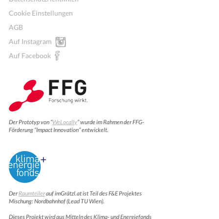
Cookie Einstellungen
AGB
Auf Instagram
Auf Facebook
Der Prototyp von “
WeLocally
” wurde im Rahmen der FFG-
Förderung “Impact Innovation” entwickelt.
Der
Raumteiler
auf imGrätzl.at ist Teil des F&E Projektes
Mischung: Nordbahnhof (Lead TU Wien).
Dieses Projekt wird aus Mitteln des Klima- und Energiefonds