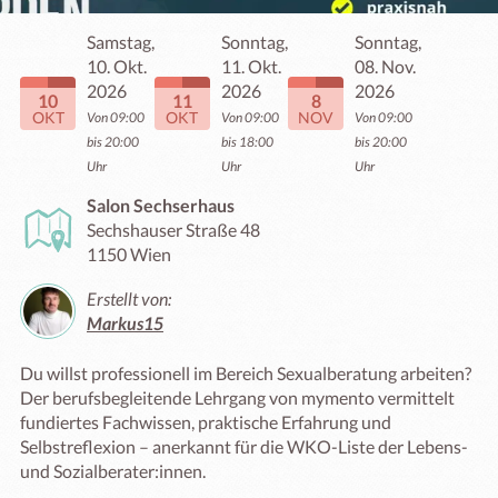
Samstag,
Sonntag,
Sonntag,
10. Okt.
11. Okt.
08. Nov.
2026
2026
2026
10
11
8
OKT
OKT
NOV
Von 09:00
Von 09:00
Von 09:00
bis 20:00
bis 18:00
bis 20:00
Uhr
Uhr
Uhr
Salon Sechserhaus
Sechshauser Straße 48
1150 Wien
Erstellt von:
Markus15
Du willst professionell im Bereich Sexualberatung arbeiten? 
Der berufsbegleitende Lehrgang von mymento vermittelt 
fundiertes Fachwissen, praktische Erfahrung und 
Selbstreflexion – anerkannt für die WKO-Liste der Lebens- 
und Sozialberater:innen.
