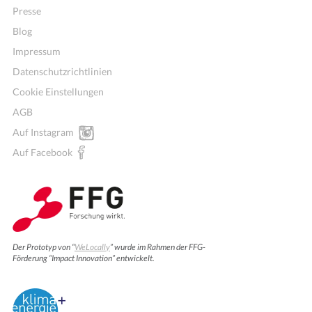
Presse
Blog
Impressum
Datenschutzrichtlinien
Cookie Einstellungen
AGB
Auf Instagram
Auf Facebook
Der Prototyp von “
WeLocally
” wurde im Rahmen der FFG-
Förderung “Impact Innovation” entwickelt.