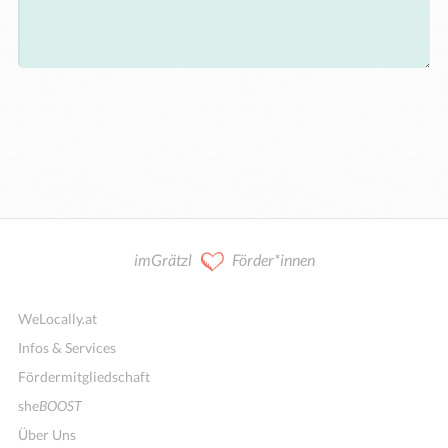
imGrätzl
Förder*innen
WeLocally.at
Infos & Services
Fördermitgliedschaft
she
BOOST
Über Uns