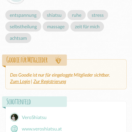
entspannung
shiatsu
ruhe
stress
selbstheilung
massage
zeit für mich
achtsam
Goodie für Mitglieder
Das Goodie ist nur für eingeloggte Mitglieder sichtbar.
Zum Login
|
Zur Registrierung
Schottenfeld
VeroShiatsu
www.veroshiatsu.at