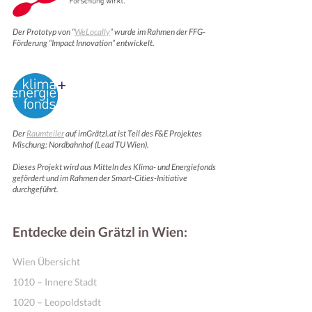
Der Prototyp von “
WeLocally
” wurde im Rahmen der FFG-
Förderung “Impact Innovation” entwickelt.
Der
Raumteiler
auf imGrätzl.at ist Teil des F&E Projektes
Mischung: Nordbahnhof (Lead TU Wien).
Dieses Projekt wird aus Mitteln des Klima- und Energiefonds
gefördert und im Rahmen der Smart-Cities-Initiative
durchgeführt.
Entdecke dein Grätzl in Wien:
Wien Übersicht
1010 – Innere Stadt
1020 – Leopoldstadt