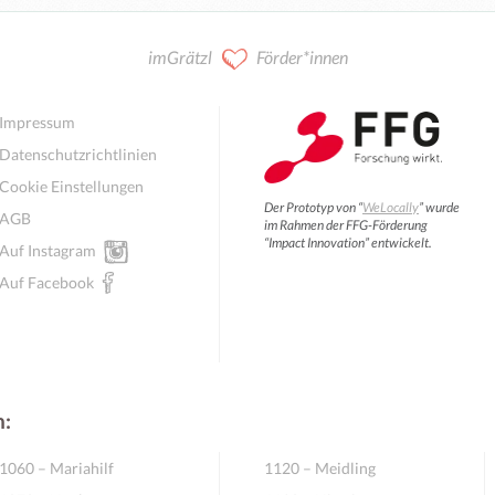
imGrätzl
Förder*innen
Impressum
Datenschutzrichtlinien
Cookie Einstellungen
Der Prototyp von “
WeLocally
” wurde
AGB
im Rahmen der FFG-Förderung
“Impact Innovation” entwickelt.
Auf Instagram
Auf Facebook
n:
1060 – Mariahilf
1120 – Meidling