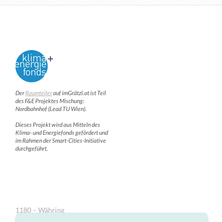
Der
Raumteiler
auf imGrätzl.at ist Teil
des F&E Projektes Mischung:
Nordbahnhof (Lead TU Wien).
Dieses Projekt wird aus Mitteln des
Klima- und Energiefonds gefördert und
im Rahmen der Smart-Cities-Initiative
durchgeführt.
1180 – Währing