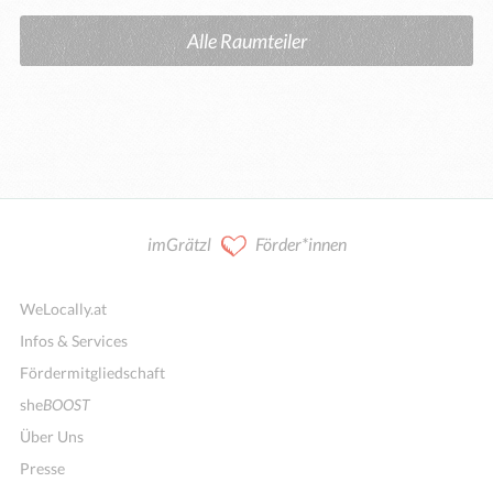
Alle Raumteiler
imGrätzl
Förder*innen
WeLocally.at
Infos & Services
Fördermitgliedschaft
she
BOOST
Über Uns
Presse