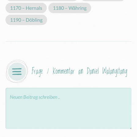
1170 – Hernals
1180 – Währing
1190 – Döbling
Frage / Kommentar an Daniel Walangitang