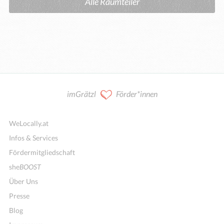
Alle Raumteiler
imGrätzl
Förder*innen
WeLocally.at
Infos & Services
Fördermitgliedschaft
she
BOOST
Über Uns
Presse
Blog