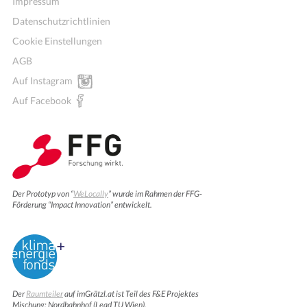
Impressum
Datenschutzrichtlinien
Cookie Einstellungen
AGB
Auf Instagram
Auf Facebook
Der Prototyp von “
WeLocally
” wurde im Rahmen der FFG-
Förderung “Impact Innovation” entwickelt.
Der
Raumteiler
auf imGrätzl.at ist Teil des F&E Projektes
Mischung: Nordbahnhof (Lead TU Wien).