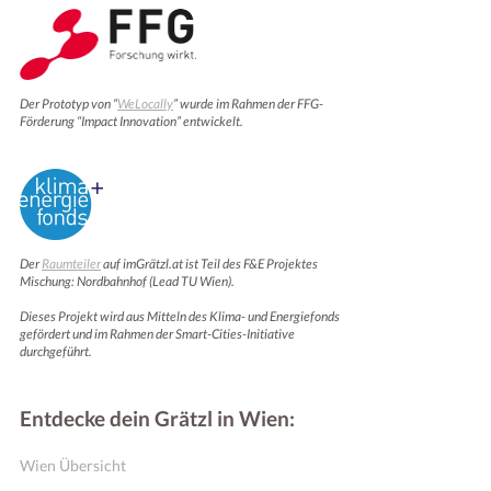
Der Prototyp von “
WeLocally
” wurde im Rahmen der FFG-
Förderung “Impact Innovation” entwickelt.
Der
Raumteiler
auf imGrätzl.at ist Teil des F&E Projektes
Mischung: Nordbahnhof (Lead TU Wien).
Dieses Projekt wird aus Mitteln des Klima- und Energiefonds
gefördert und im Rahmen der Smart-Cities-Initiative
durchgeführt.
Entdecke dein Grätzl in Wien:
Wien Übersicht