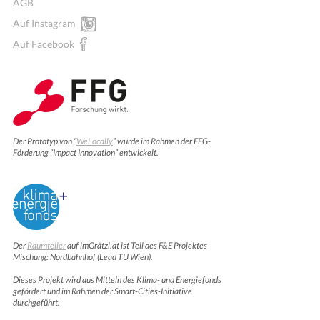
AGB
Auf Instagram
Auf Facebook
Der Prototyp von “
WeLocally
” wurde im Rahmen der FFG-
Förderung “Impact Innovation” entwickelt.
Der
Raumteiler
auf imGrätzl.at ist Teil des F&E Projektes
Mischung: Nordbahnhof (Lead TU Wien).
Dieses Projekt wird aus Mitteln des Klima- und Energiefonds
gefördert und im Rahmen der Smart-Cities-Initiative
durchgeführt.