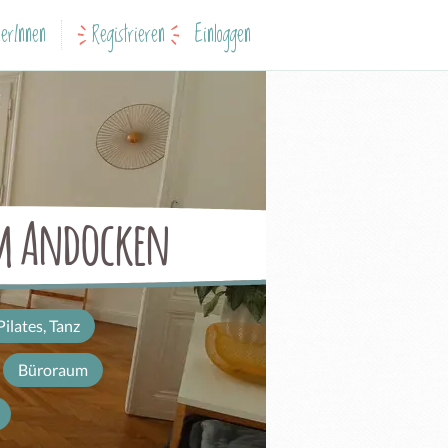
erInnen
Registrieren
Einloggen
um Andocken
Pilates, Tanz
Büroraum