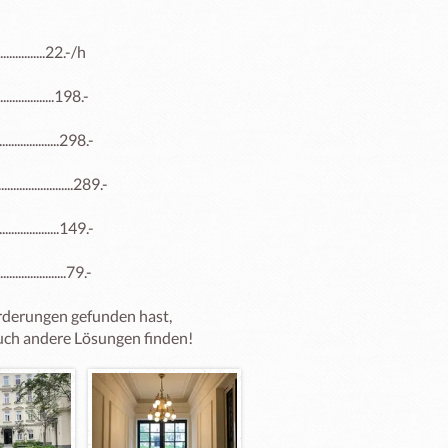
.................22.-/h

................198.-

.................298.-

................289.-

..................149.-

...................79.-

rderungen gefunden hast, 
auch andere Lösungen finden!