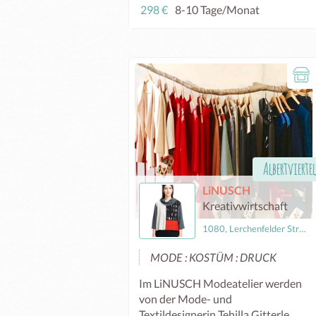
298 €
8-10 Tage/Monat
Albertviertel
LiNUSCH
Kreativwirtschaft
1080, Lerchenfelder Straße 158
MODE : KOSTÜM : DRUCK
Im LiNUSCH Modeatelier werden
von der Mode- und
Textildesignerin Tehilla Gitterle