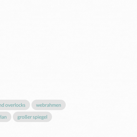
d overlocks
webrahmen
lan
großer spiegel