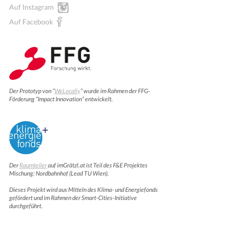
Auf Instagram
Auf Facebook
Der Prototyp von “
WeLocally
” wurde im Rahmen der FFG-
Förderung “Impact Innovation” entwickelt.
Der
Raumteiler
auf imGrätzl.at ist Teil des F&E Projektes
Mischung: Nordbahnhof (Lead TU Wien).
Dieses Projekt wird aus Mitteln des Klima- und Energiefonds
gefördert und im Rahmen der Smart-Cities-Initiative
durchgeführt.