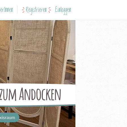
erInnen
Registrieren
Einloggen
 zum Andocken
xisraum