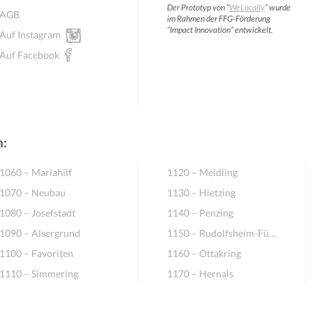
Der Prototyp von “
WeLocally
” wurde
AGB
im Rahmen der FFG-Förderung
“Impact Innovation” entwickelt.
Auf Instagram
Auf Facebook
n:
1060 – Mariahilf
1120 – Meidling
1070 – Neubau
1130 – Hietzing
1080 – Josefstadt
1140 – Penzing
1090 – Alsergrund
1150 – Rudolfsheim-Fünfhaus
1100 – Favoriten
1160 – Ottakring
1110 – Simmering
1170 – Hernals