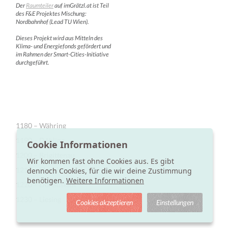
Der
Raumteiler
auf imGrätzl.at ist Teil
des F&E Projektes Mischung:
Nordbahnhof (Lead TU Wien).
Dieses Projekt wird aus Mitteln des
Klima- und Energiefonds gefördert und
im Rahmen der Smart-Cities-Initiative
durchgeführt.
1180 – Währing
1190 – Döbling
Cookie Informationen
1200 – Brigittenau
Wir kommen fast ohne Cookies aus. Es gibt
1210 – Floridsdorf
dennoch Cookies, für die wir deine Zustimmung
benötigen.
Weitere Informationen
1220 – Donaustadt
1230 – Liesing
Cookies akzeptieren
Einstellungen