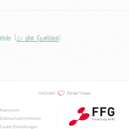
teiler (
zu allen Raumteilern
)
imGrätzl
Förder*innen
Impressum
Datenschutzrichtlinien
Cookie Einstellungen