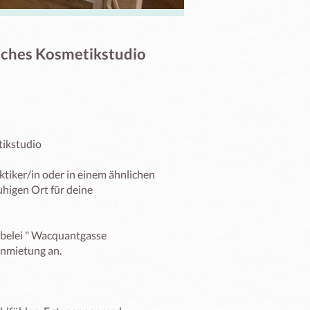
iches Kosmetikstudio
ikstudio

ktiker/in oder in einem ähnlichen 
higen Ort für deine 
belei " Wacquantgasse 
inmietung an.
