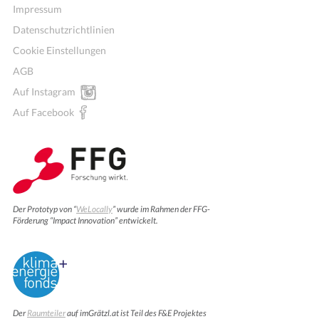
Impressum
Datenschutzrichtlinien
Cookie Einstellungen
AGB
Auf Instagram
Auf Facebook
Der Prototyp von “
WeLocally
” wurde im Rahmen der FFG-
Förderung “Impact Innovation” entwickelt.
Der
Raumteiler
auf imGrätzl.at ist Teil des F&E Projektes