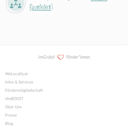
Raumteilern
)
imGrätzl
Förder*innen
WeLocally.at
Infos & Services
Fördermitgliedschaft
she
BOOST
Über Uns
Presse
Blog