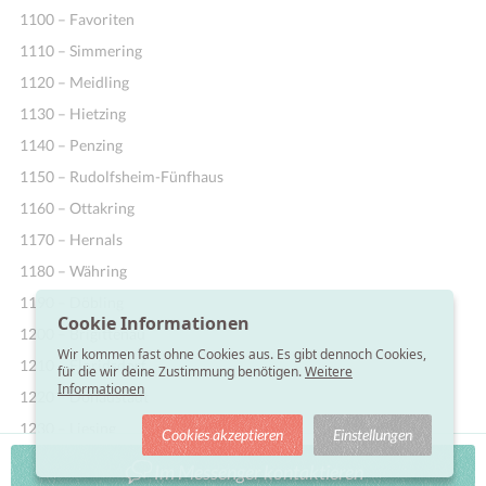
1100 – Favoriten
1110 – Simmering
1120 – Meidling
1130 – Hietzing
1140 – Penzing
1150 – Rudolfsheim-Fünfhaus
1160 – Ottakring
1170 – Hernals
1180 – Währing
1190 – Döbling
Cookie Informationen
1200 – Brigittenau
Wir kommen fast ohne Cookies aus. Es gibt dennoch Cookies,
1210 – Floridsdorf
für die wir deine Zustimmung benötigen.
Weitere
Informationen
1220 – Donaustadt
1230 – Liesing
Cookies akzeptieren
Einstellungen
Im Messenger kontaktieren