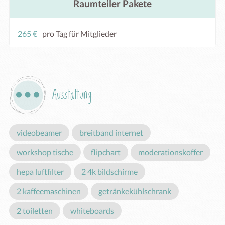
Raumteiler Pakete
265 €
pro Tag für Mitglieder
Ausstattung
videobeamer
breitband internet
workshop tische
flipchart
moderationskoffer
hepa luftfilter
2 4k bildschirme
2 kaffeemaschinen
getränkekühlschrank
2 toiletten
whiteboards