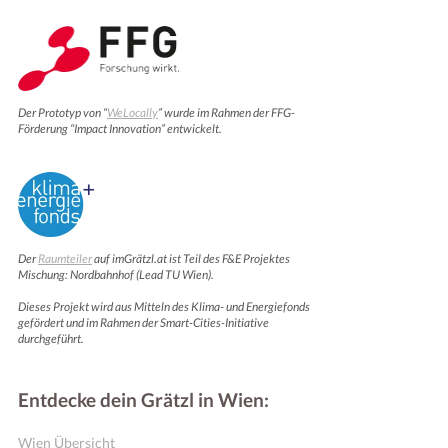
Der Prototyp von “
WeLocally
” wurde im Rahmen der FFG-
Förderung “Impact Innovation” entwickelt.
Der
Raumteiler
auf imGrätzl.at ist Teil des F&E Projektes
Mischung: Nordbahnhof (Lead TU Wien).
Dieses Projekt wird aus Mitteln des Klima- und Energiefonds
gefördert und im Rahmen der Smart-Cities-Initiative
durchgeführt.
Entdecke dein Grätzl in Wien:
Wien Übersicht