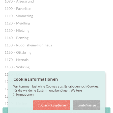
1090 – Alsergrund
1100 – Favoriten
1110 – Simmering
1120 – Meidling
1130 – Hietzing
1140 – Penzing
1150 – Rudolfsheim-Fünfhaus
1160 – Ottakring
1170 – Hernals
1180 – Währing
1190 – Döbling
Cookie Informationen
1200 – Brigittenau
Wir kommen fast ohne Cookies aus. Es gibt dennoch Cookies,
1210 – Floridsdorf
für die wir deine Zustimmung benötigen.
Weitere
Informationen
1220 – Donaustadt
1230 – Liesing
Cookies akzeptieren
Einstellungen