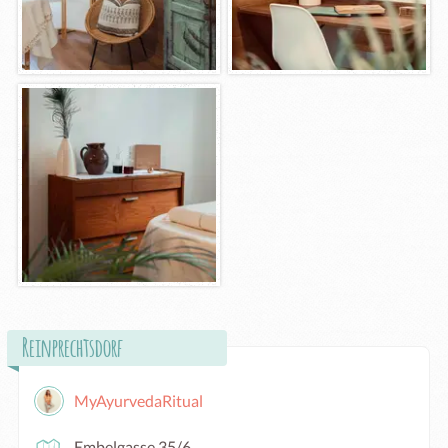
Reinprechtsdorf
MyAyurvedaRitual
Embelgasse 35/6