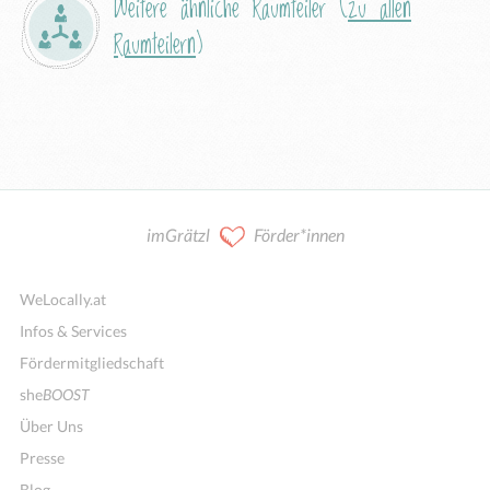
Weitere ähnliche Raumteiler (
zu allen
Raumteilern
)
imGrätzl
Förder*innen
WeLocally.at
Infos & Services
Fördermitgliedschaft
she
BOOST
Über Uns
Presse
Blog