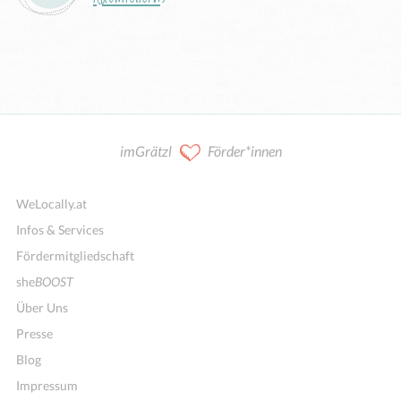
imGrätzl
Förder*innen
WeLocally.at
Infos & Services
Fördermitgliedschaft
she
BOOST
Über Uns
Presse
Blog
Impressum