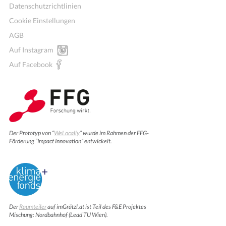
Datenschutzrichtlinien
Cookie Einstellungen
AGB
Auf Instagram
Auf Facebook
Der Prototyp von “
WeLocally
” wurde im Rahmen der FFG-
Förderung “Impact Innovation” entwickelt.
Der
Raumteiler
auf imGrätzl.at ist Teil des F&E Projektes
Mischung: Nordbahnhof (Lead TU Wien).