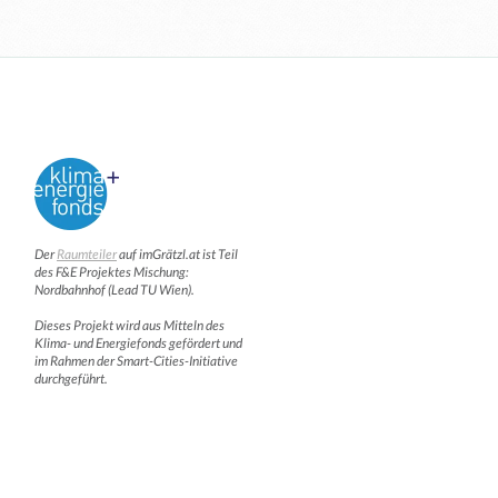
Der
Raumteiler
auf imGrätzl.at ist Teil
des F&E Projektes Mischung:
Nordbahnhof (Lead TU Wien).
Dieses Projekt wird aus Mitteln des
Klima- und Energiefonds gefördert und
im Rahmen der Smart-Cities-Initiative
durchgeführt.