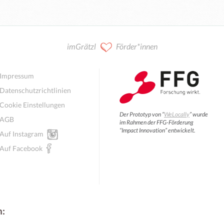
imGrätzl
Förder*innen
Impressum
Datenschutzrichtlinien
Cookie Einstellungen
Der Prototyp von “
WeLocally
” wurde
AGB
im Rahmen der FFG-Förderung
“Impact Innovation” entwickelt.
Auf Instagram
Auf Facebook
n: