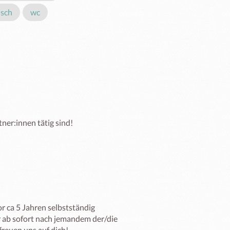
isch
wc
ner:innen tätig sind!
r ca 5 Jahren selbstständig 
r ab sofort nach jemandem der/die 
freuen uns auf dich!