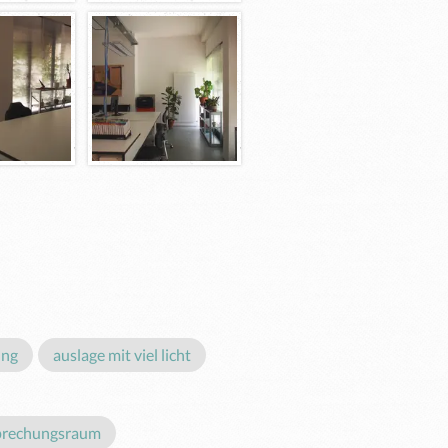
ung
auslage mit viel licht
prechungsraum