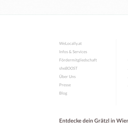
WeLocally.at
Infos & Services
Fördermitgliedschaft
she
BOOST
Über Uns
Presse
Blog
Entdecke dein Grätzl in Wie