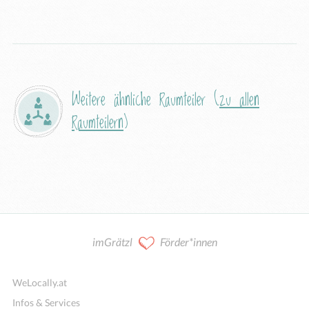
Weitere ähnliche Raumteiler (
zu allen
Raumteilern
)
imGrätzl
Förder*innen
WeLocally.at
Infos & Services