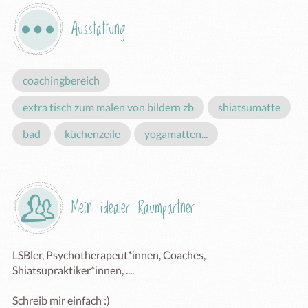
Ausstattung
coachingbereich
extra tisch zum malen von bildern zb
shiatsumatte
bad
küchenzeile
yogamatten...
Mein idealer Raumpartner
LSBler, Psychotherapeut*innen, Coaches, 
Shiatsupraktiker*innen, ....

Schreib mir einfach :)