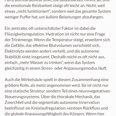
die emotionale Reizbarkeit steigt oft leicht an. Nicht, weil 
etwas „nicht funktioniert“, sondern weil das gesamte System 
weniger Puffer hat, um äußere Belastungen abzufangen.

Ein zentraler, oft unterschätzter Faktor ist dabei die 
Flüssigkeitsregulation. Hydration ist nicht nur eine Frage 
der Trinkmenge. Wenn die Temperatur steigt, erweitern sich 
die Gefäße, das effektive Blutvolumen verschiebt sich, 
Elektrolyte werden anders verteilt, und die autonome 
Stabilität sinkt insgesamt. Deshalb reicht es oft nicht aus, 
einfach „mehr Wasser zu trinken“, wenn das System 
gleichzeitig in einem Stress- oder Anpassungsmodus läuft.

Auch die Wirbelsäule spielt in diesem Zusammenhang eine 
größere Rolle, als meist angenommen wird. Sie ist nicht nur 
eine statische Struktur, sondern Teil eines neurovegetativen 
Steuerungssystems. Über die thorakale Mechanik, das 
Zwerchfell und die segmentale autonome Innervation 
beeinflusst sie Kreislaufregulation, venösen Rückfluss und 
die globale Anpassungsfähigkeit des Körpers. Wenn hier 