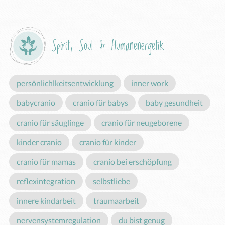
Spirit, Soul & Humanenergetik
persönlichlkeitsentwicklung
inner work
babycranio
cranio für babys
baby gesundheit
cranio für säuglinge
cranio für neugeborene
kinder cranio
cranio für kinder
cranio für mamas
cranio bei erschöpfung
reflexintegration
selbstliebe
innere kindarbeit
traumaarbeit
nervensystemregulation
du bist genug