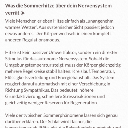
Was die Sommerhitze über dein Nervensystem
verrät ☀️
Viele Menschen erleben Hitze einfach als „unangenehm 
warmes Wetter“. Aus systemischer Sicht passiert jedoch 
etwas anderes: Der Körper wechselt in einen komplett 
anderen Regulationsmodus.

Hitze ist kein passiver Umweltfaktor, sondern ein direkter 
Stimulus für das autonome Nervensystem. Sobald die 
Umgebungstemperatur steigt, muss der Körper gleichzeitig 
mehrere Regelkreise stabil halten: Kreislauf, Temperatur, 
Flüssigkeitsverteilung und Energiehaushalt. Das System 
reagiert darauf automatisch mit einer Verschiebung in 
Richtung Sympathikus. Das bedeutet: höhere 
Grundaktivierung, schnellere Stressreaktionen und 
gleichzeitig weniger Reserven für Regeneration.

Viele der typischen Sommerphänomene lassen sich genau 
darüber erklären. Der Schlaf wird flacher, die 
Herzratenvariabilität sinkt, die Belastbarkeit nimmt ab, und 