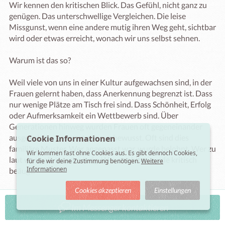
Wir kennen den kritischen Blick. Das Gefühl, nicht ganz zu 
genügen. Das unterschwellige Vergleichen. Die leise 
Missgunst, wenn eine andere mutig ihren Weg geht, sichtbar 
wird oder etwas erreicht, wonach wir uns selbst sehnen.

Warum ist das so?

Weil viele von uns in einer Kultur aufgewachsen sind, in der 
Frauen gelernt haben, dass Anerkennung begrenzt ist. Dass 
nur wenige Plätze am Tisch frei sind. Dass Schönheit, Erfolg 
oder Aufmerksamkeit ein Wettbewerb sind. Über 
Generationen hinweg wurden Frauen oft gegeneinander 
ausgespielt – bewusst oder unbewusst. Oft sind dies 
Cookie Informationen
familiäre Muster. Wer angepasst war, wurde belohnt. Wer zu 
Wir kommen fast ohne Cookies aus. Es gibt dennoch Cookies,
laut war, galt als schwierig. Wer strahlte, wurde kritisch 
für die wir deine Zustimmung benötigen.
Weitere
Informationen
beäugt.

Cookies akzeptieren
Einstellungen
Aus solchen Erfahrungen entstehen Wunden.

Im Messenger kontaktieren
Und verletzte Menschen vergleichen sich häufiger. Sie 