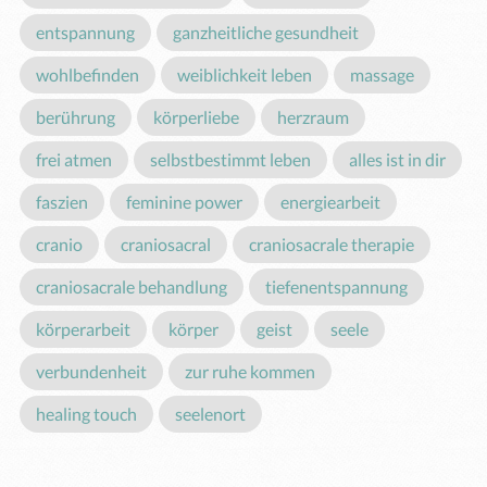
entspannung
ganzheitliche gesundheit
wohlbefinden
weiblichkeit leben
massage
berührung
körperliebe
herzraum
frei atmen
selbstbestimmt leben
alles ist in dir
faszien
feminine power
energiearbeit
cranio
craniosacral
craniosacrale therapie
craniosacrale behandlung
tiefenentspannung
körperarbeit
körper
geist
seele
verbundenheit
zur ruhe kommen
healing touch
seelenort