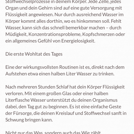
Stoffwechselprozesse in deinem Körper. Jede Zelle, jedes 
Organ und dein Gehirn sind auf eine gute Versorgung mit 
Flüssigkeit angewiesen. Nur durch ausreichend Wasser im 
Körper kommt alles dorthin, wo es hinkommen soll. Fehlt 
Wasser, kann sich das schnell bemerkbar machen – durch 
Müdigkeit, Konzentrationsprobleme, Kopfschmerzen oder 
ein allgemeines Gefühl von Energielosigkeit.

Die erste Wohltat des Tages

Eine der wirkungsvollsten Routinen ist es, direkt nach dem 
Aufstehen etwa einen halben Liter Wasser zu trinken.

Nach mehreren Stunden Schlaf hat dein Körper Flüssigkeit 
verloren. Mit einem großen Glas oder einer halben 
Literflasche Wasser unterstützt du deinen Organismus 
dabei, den Tag gut zu beginnen. Es ist eine einfache Geste 
der Fürsorge, die deinen Kreislauf und Stoffwechsel sanft in 
Schwung bringen kann.

Nicht nur das Was, sondern auch das Wie zählt
