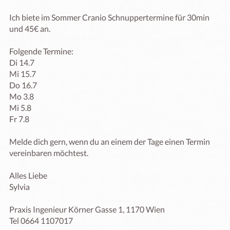
Ich biete im Sommer Cranio Schnuppertermine für 30min 
und 45€ an.

Folgende Termine:

Di 14.7 

Mi 15.7

Do 16.7

Mo 3.8

Mi 5.8

Fr 7.8

Melde dich gern, wenn du an einem der Tage einen Termin 
vereinbaren möchtest.

Alles Liebe

Sylvia

Praxis Ingenieur Körner Gasse 1, 1170 Wien

Tel 0664 1107017
