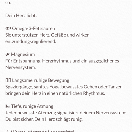
so.

Dein Herz liebt:

🐟 Omega-3-Fettsäuren

Sie unterstützen Herz, Gefäße und wirken 
entzündungsregulierend.

🌿 Magnesium

Für Entspannung, Herzrhythmus und ein ausgeglichenes 
Nervensystem.

🚶‍♀️ Langsame, ruhige Bewegung

Spaziergänge, sanftes Yoga, bewusstes Gehen oder Tanzen 
bringen dein Herz in einen natürlichen Rhythmus.

🌬️ Tiefe, ruhige Atmung

Jeder bewusste Atemzug signalisiert deinem Nervensystem: 
Du bist sicher. Dein Herz schlägt ruhig. 

🍲 Warme, nährende Lebensmittel
