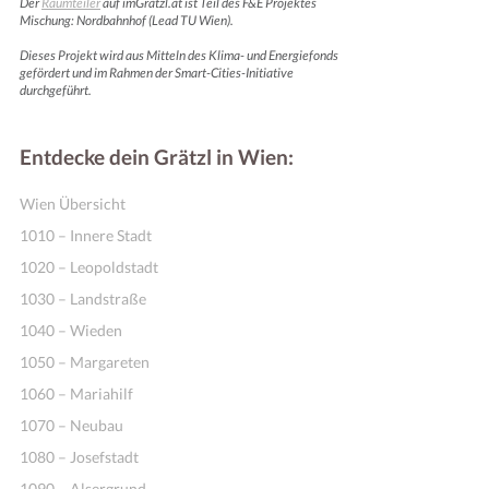
Der
Raumteiler
auf imGrätzl.at ist Teil des F&E Projektes
Mischung: Nordbahnhof (Lead TU Wien).
Dieses Projekt wird aus Mitteln des Klima- und Energiefonds
gefördert und im Rahmen der Smart-Cities-Initiative
durchgeführt.
Entdecke dein Grätzl in Wien:
Wien Übersicht
1010 – Innere Stadt
1020 – Leopoldstadt
1030 – Landstraße
1040 – Wieden
1050 – Margareten
1060 – Mariahilf
1070 – Neubau
1080 – Josefstadt
1090 – Alsergrund