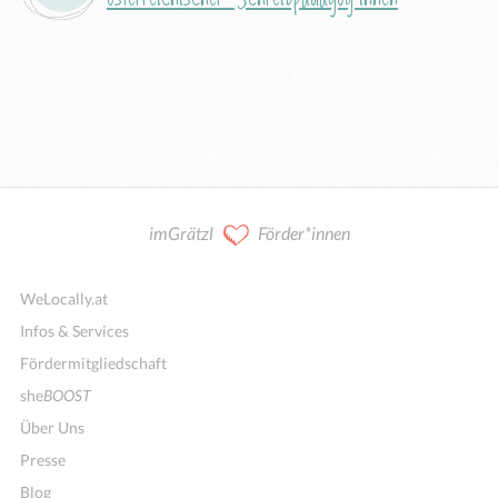
imGrätzl
Förder*innen
WeLocally.at
Infos & Services
Fördermitgliedschaft
she
BOOST
Über Uns
Presse
Blog