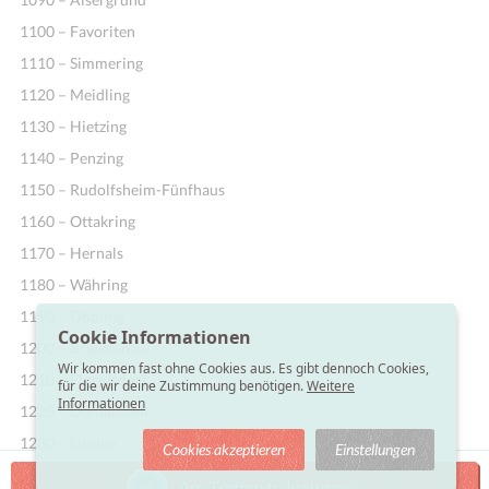
1100 – Favoriten
1110 – Simmering
1120 – Meidling
1130 – Hietzing
1140 – Penzing
1150 – Rudolfsheim-Fünfhaus
1160 – Ottakring
1170 – Hernals
1180 – Währing
1190 – Döbling
Cookie Informationen
1200 – Brigittenau
Wir kommen fast ohne Cookies aus. Es gibt dennoch Cookies,
1210 – Floridsdorf
für die wir deine Zustimmung benötigen.
Weitere
Informationen
1220 – Donaustadt
1230 – Liesing
Cookies akzeptieren
Einstellungen
Am Treffen teilnehmen