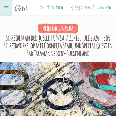
Für NutzerInnen
Registrieren
Einloggen
Meidling Zentrum
Schreiben an der Quelle | 09/10./11./12. Juli 2026 - Ein
Schreibworkshop mit Cornelia Stahl und Special Guest in
Bad Tatzmannsdorf=Burgenland