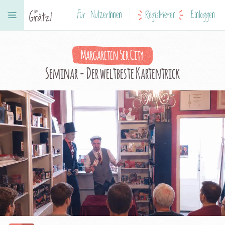
Für NutzerInnen
Registrieren
Einloggen
Margareten 5er City
Seminar - Der weltbeste Kartentrick