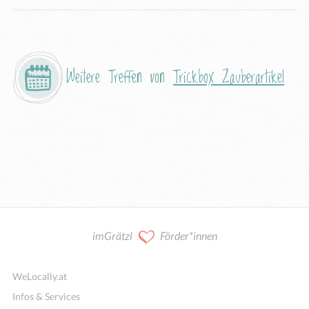
Weitere Treffen von
Trickbox Zauberartikel
imGrätzl
Förder*innen
WeLocally.at
Infos & Services