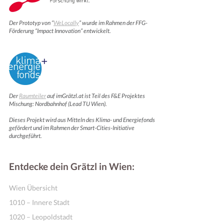
Der Prototyp von “
WeLocally
” wurde im Rahmen der FFG-
Förderung “Impact Innovation” entwickelt.
Der
Raumteiler
auf imGrätzl.at ist Teil des F&E Projektes
Mischung: Nordbahnhof (Lead TU Wien).
Dieses Projekt wird aus Mitteln des Klima- und Energiefonds
gefördert und im Rahmen der Smart-Cities-Initiative
durchgeführt.
Entdecke dein Grätzl in Wien:
Wien Übersicht
1010 – Innere Stadt
1020 – Leopoldstadt