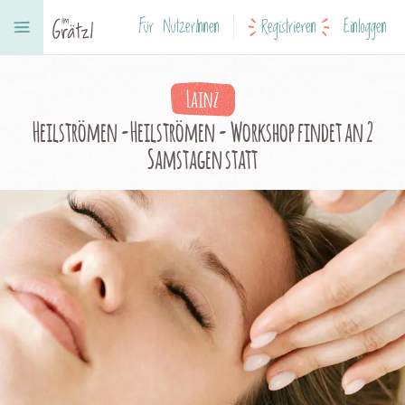
Für NutzerInnen
Registrieren
Einloggen
Lainz
Heilströmen -Heilströmen - Workshop findet an 2
Samstagen statt