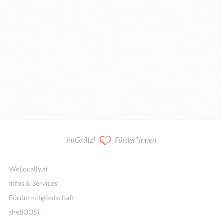
imGrätzl
Förder*innen
WeLocally.at
Infos & Services
Fördermitgliedschaft
she
BOOST