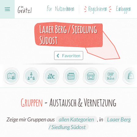
Für NutzerInnen
Registrieren
Einloggen
Laaer Berg / Siedlung
Südost
Favoriten
Gruppen
- Austausch & Vernetzung
Zeige mir Gruppen aus
allen Kategorien
, in
Laaer Berg
/ Siedlung Südost