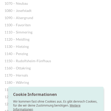
1070 – Neubau
1080 – Josefstadt
1090 – Alsergrund
1100 – Favoriten
1110 – Simmering
1120 – Meidling
1130 – Hietzing
1140 – Penzing
1150 – Rudolfsheim-Fünfhaus
1160 – Ottakring
1170 – Hernals
1180 – Währing
1190 – Döbling
Cookie Informationen
1200 – Brigittenau
Wir kommen fast ohne Cookies aus. Es gibt dennoch Cookies,
1210 – Floridsdorf
für die wir deine Zustimmung benötigen.
Weitere
Informationen