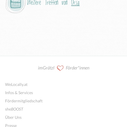
Weitere Treffen von
Ursa
imGrätzl
Förder*innen
WeLocally.at
Infos & Services
Fördermitgliedschaft
she
BOOST
Über Uns
Presse