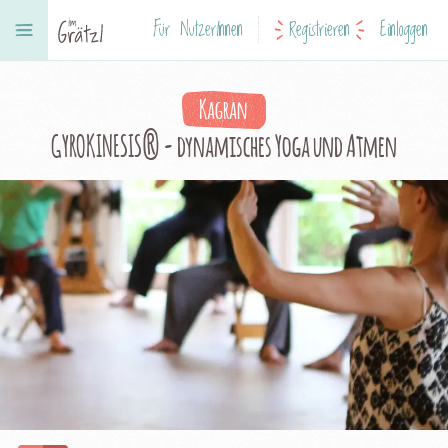
Für NutzerInnen
Registrieren
Einloggen
Kagran
GYROKINESIS® - dynamisches Yoga und Atmen