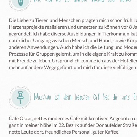
Die Liebe zu Tieren und Menschen prägten mich schon früh. I
Herzensprojekte realisieren und umsetzen zu können vor 8 Ja
gegründet. Ich habe diverse Ausbildungen in Tierkommunika
natürlicher Umgang zwischen Mensch und Hund,  sowie Körpe
anderen Anwendungen. Auch habe ich die Leitung und Moderati
Prozesse für Gruppen gelernt, um in die eigene Kraft zu komm
mit Freude zu leben. Ursprünglich komme ich aus der Hotelle
mehr auf andere Wege geführt und mich für diese vielfältigen
Was/wo ist dein liebster Ort bei dir ums 
Cafe Oscar, nettes modernes Cafe mit kreativen Angeboten un
ganz in meiner Nähe im 22. Bezirk auf der Donaufelder Straße, 