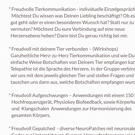
* Freudvolle Tierkommunikation - individuelle Einzelgespräch
   Möchtest Du wissen was Deinen Liebling beschäftigt? Ob es ihm  

  gut geht oder er einen besonderen Wunsch hat? Statt nur zu  

  vermuten? Möchtest Du eure Verbindung auf eine neue

  Herzensebene heben? Dann bist Du genau richtig bei mir.

* Freudvoll mit deinem Tier verbunden – (Wirkshops) 

  Ganzheitliche Herz-zu-Herz Tierkommunikation und wie Du auf   

  einfache Weise Botschaften von Deinem Tier empfangen kannst. 

  Telepathie ist die Sprache des Herzens. In der Gruppe verbinden  

  wir uns mit dem jeweils gleichen Tier und stellen Fragen und  

  tauschen uns dann aus, welche Botschaften empfangen wurden.

* Freudvoll Aufgeschwungen – Anwendungen mit einem 150 
   Hochfrequenzgerät, Physiokey Biofeedback, sowie Körperkerzen   

   und  Klangschalen  Anwendungen zur Harmonisierung des 

   gesamten Körpers. 

* Freudvoll Gepatched  - diverse NeuroPatches mit neuronalen
   Codes zur Unterstützung diversen Herausforderungen wie zB.   
