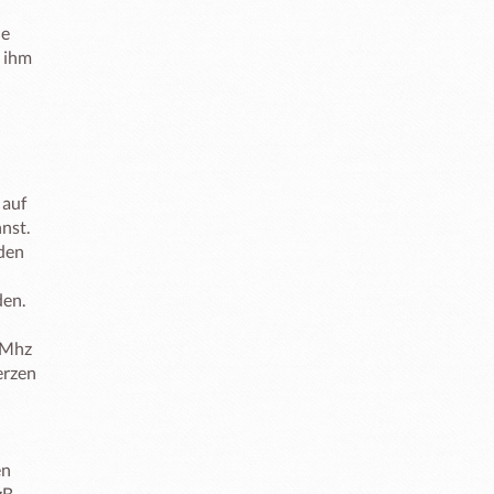
e

Mhz 

  
