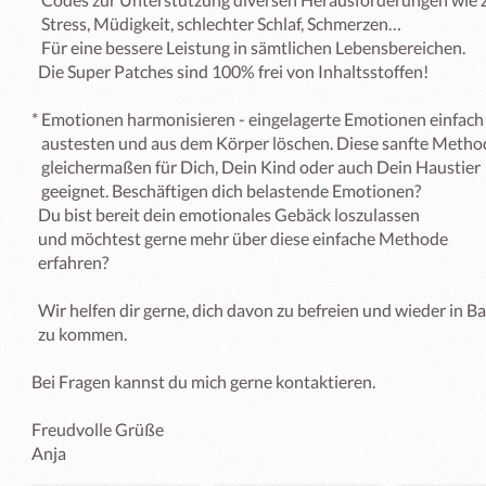
   Stress, Müdigkeit, schlechter Schlaf, Schmerzen… 

   Für eine bessere Leistung in sämtlichen Lebensbereichen. 

  Die Super Patches sind 100% frei von Inhaltsstoffen!

* Emotionen harmonisieren - eingelagerte Emotionen einfach  
   austesten und aus dem Körper löschen. Diese sanfte Methode ist 

   gleichermaßen für Dich, Dein Kind oder auch Dein Haustier     

   geeignet. Beschäftigen dich belastende Emotionen? 

  Du bist bereit dein emotionales Gebäck loszulassen 

  und möchtest gerne mehr über diese einfache Methode  

  erfahren? 

  Wir helfen dir gerne, dich davon zu befreien und wieder in Balance   

  zu kommen.

Bei Fragen kannst du mich gerne kontaktieren.

Freudvolle Grüße

Anja