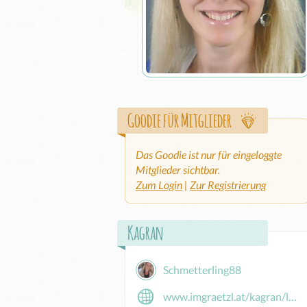
Goodie für Mitglieder
Das Goodie ist nur für eingeloggte
Mitglieder sichtbar.
Zum Login
|
Zur Registrierung
Kagran
Schmetterling88
www.imgraetzl.at/kagran/locations/verein-freudvoll-leben