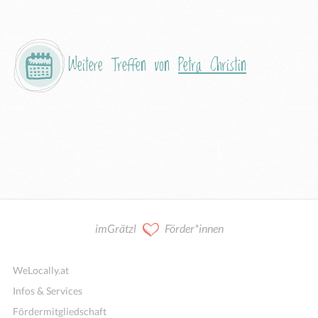
Weitere Treffen von
Petra Christin
imGrätzl
Förder*innen
WeLocally.at
Infos & Services
Fördermitgliedschaft