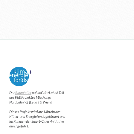
Der
Raumteiler
auf imGrätzl.at ist Teil
des F&E Projektes Mischung:
Nordbahnhof (Lead TU Wien).
Dieses Projekt wird aus Mitteln des
Klima- und Energiefonds gefördert und
im Rahmen der Smart-Cities-Initiative
durchgeführt.