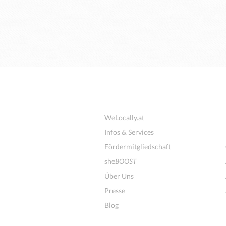
WeLocally.at
Infos & Services
Fördermitgliedschaft
she
BOOST
Über Uns
Presse
Blog