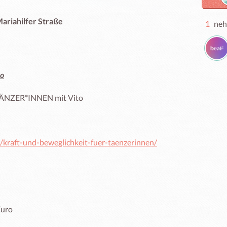
riahilfer Straße
1
neh
io
NZER*INNEN mit Vito

kraft-und-beweglichkeit-fuer-taenzerinnen/
uro
