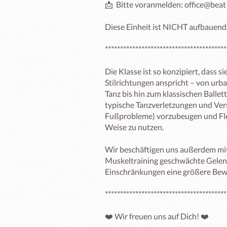
📩  Bitte voranmelden: office@beat
Diese Einheit ist NICHT aufbauend. 
****************************************
Die Klasse ist so konzipiert, dass s
Stilrichtungen anspricht – von urba
Tanz bis hin zum klassischen Ballett. 
typische Tanzverletzungen und Vers
Fußprobleme) vorzubeugen und Flexi
Weise zu nutzen.

Wir beschäftigen uns außerdem mit 
Muskeltraining geschwächte Gelenke
Einschränkungen eine größere Bewe
****************************************
❤️ Wir freuen uns auf Dich! ❤️