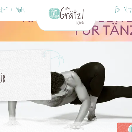
ndorf / Mahü
Für Nutz
ür