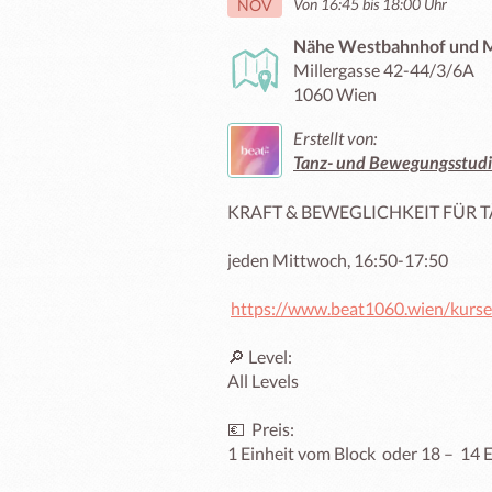
Von 16:45 bis 18:00 Uhr
NOV
Nähe Westbahnhof und Ma
Millergasse 42-44/3/6A
1060 Wien
Erstellt von:
Tanz- und Bewegungsstud
KRAFT & BEWEGLICHKEIT FÜR TÄ
jeden Mittwoch, 16:50-17:50

https://www.beat1060.wien/kurse/
🔎 Level:

All Levels

💶  Preis:

1 Einheit vom Block  oder 18 –  14 E