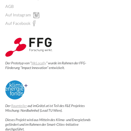
AGB
Auf Instagram
Auf Facebook
Der Prototyp von “
WeLocally
” wurde im Rahmen der FFG-
Förderung “Impact Innovation” entwickelt.
Der
Raumteiler
auf imGrätzl.at ist Teil des F&E Projektes
Mischung: Nordbahnhof (Lead TU Wien).
Dieses Projekt wird aus Mitteln des Klima- und Energiefonds
gefördert und im Rahmen der Smart-Cities-Initiative
durchgeführt.