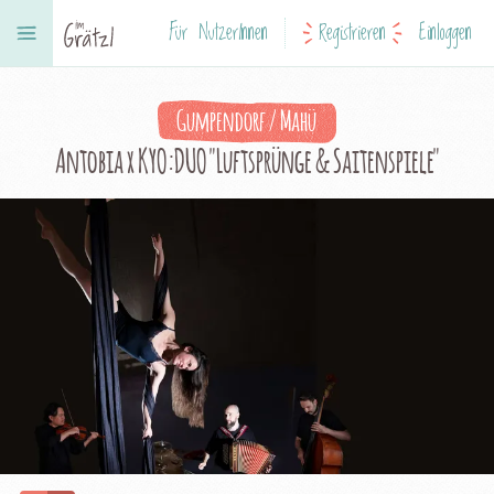
Für NutzerInnen
Registrieren
Einloggen
Gumpendorf / Mahü
Antobia x KYO:DUO "Luftsprünge & Saitenspiele"