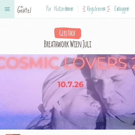
Für NutzerInnen
Registrieren
Einloggen
Gersthof
Breathwork Wien Juli