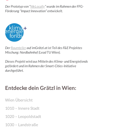
Der Prototyp von “
WeLocally
” wurde im Rahmen der FFG-
Förderung “Impact Innovation” entwickelt.
Der
Raumteiler
auf imGrätzl.at ist Teil des F&E Projektes
Mischung: Nordbahnhof (Lead TU Wien).
Dieses Projekt wird aus Mitteln des Klima- und Energiefonds
gefördert und im Rahmen der Smart-Cities-Initiative
durchgeführt.
Entdecke dein Grätzl in Wien:
Wien Übersicht
1010 – Innere Stadt
1020 – Leopoldstadt
1030 – Landstraße