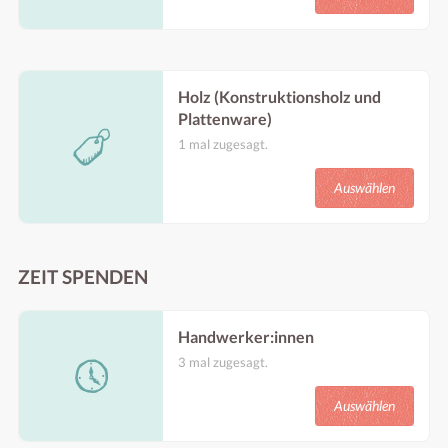
Musikraum zu werden.
Benötigt im Zeitraum:
Ab frühestens: 15.08.25
Bis spätestens: 21.09.25
Holz (Konstruktionsholz und
Plattenware)
1 mal zugesagt.
Konstruktionsholz und Plattenware sind die
Grundlage für modulare Bauten, Möbel,
Auswählen
Bühnen und Werkstatteinrichtungen – ohne
sie kein Aufbau, keine Struktur, kein
gemeinsames Arbeiten.
Benötigt im Zeitraum:
Ab frühestens: 15.08.25
ZEIT SPENDEN
Bis spätestens: 15.09.25
Handwerker:innen
3 mal zugesagt.
Es ist immer toll auch Professionellere Hilfe
dabei zu haben.
Auswählen
Benötigt im Zeitraum:
Ab frühestens: 15.08.25