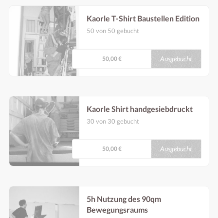
Kaorle T-Shirt Baustellen Edition
50 von 50 gebucht
Bei einer Spende von 50€ wollen wir dir ein
siebgedrucktes Kaorle T-Shirt aus der
Baustellen Edition schenken. Abzuholen ist
Ausgebucht
50,00 €
das Leiberl dann bei einem Besuch im neuen
Kaorle am Otto-Wagner-Areal.
Kaorle Shirt handgesiebdruckt
30 von 30 gebucht
Bei einer Spende von 50€ wollen wir dir ein
siebgedrucktes Kaorle T-Shirt aus der
Baustellen Edition schenken. Abzuholen ist
Ausgebucht
50,00 €
das Leiberl dann bei einem Besuch im neuen
Kaorle am Otto-Wagner-Areal. Danke dir!
5h Nutzung des 90qm
Bewegungsraums