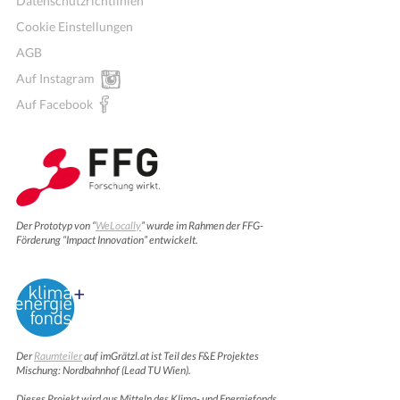
Datenschutzrichtlinien
Cookie Einstellungen
AGB
Auf Instagram
Auf Facebook
Der Prototyp von “
WeLocally
” wurde im Rahmen der FFG-
Förderung “Impact Innovation” entwickelt.
Der
Raumteiler
auf imGrätzl.at ist Teil des F&E Projektes
Mischung: Nordbahnhof (Lead TU Wien).
Dieses Projekt wird aus Mitteln des Klima- und Energiefonds