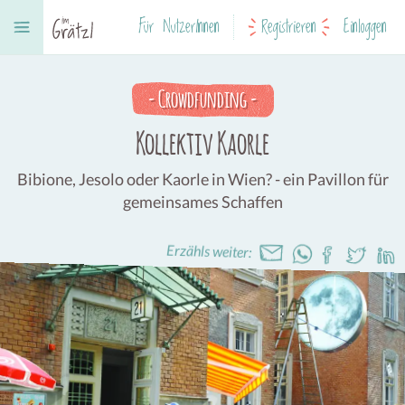
Für NutzerInnen
Registrieren
Einloggen
-
Crowdfunding
-
Kollektiv Kaorle
Bibione, Jesolo oder Kaorle in Wien? - ein Pavillon für
gemeinsames Schaffen
Erzähls weiter: