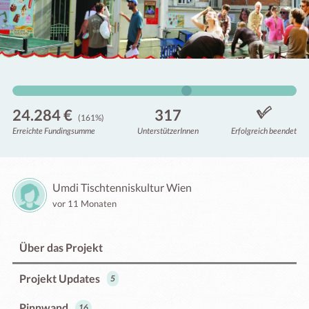
24.284 €
317
(161%)
Erreichte Fundingsumme
Unterstützer
Innen
Erfolgreich beendet
Umdi Tischtenniskultur Wien
vor 11 Monaten
Über das Projekt
Projekt Updates
5
Pinnwand
16