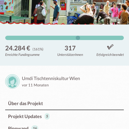
24.284 €
317
(161%)
Erreichte Fundingsumme
Unterstützer
Innen
Erfolgreich beendet
Umdi Tischtenniskultur Wien
vor 11 Monaten
Über das Projekt
Projekt Updates
5
Pinnwand
16