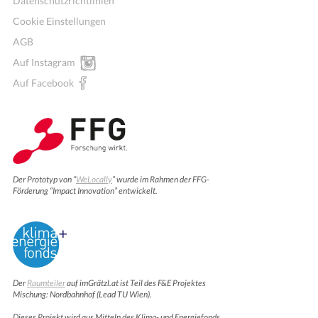
Datenschutzrichtlinien
Cookie Einstellungen
AGB
Auf Instagram
Auf Facebook
Der Prototyp von “
WeLocally
” wurde im Rahmen der FFG-
Förderung “Impact Innovation” entwickelt.
Der
Raumteiler
auf imGrätzl.at ist Teil des F&E Projektes
Mischung: Nordbahnhof (Lead TU Wien).
Dieses Projekt wird aus Mitteln des Klima- und Energiefonds