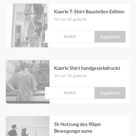
Kaorle T-Shirt Baustellen Edition
50 von 50 gebucht
Bei einer Spende von 50€ wollen wir dir ein
siebgedrucktes Kaorle T-Shirt aus der
Baustellen Edition schenken. Abzuholen ist
Ausgebucht
50,00 €
das Leiberl dann bei einem Besuch im neuen
Kaorle am Otto-Wagner-Areal.
Kaorle Shirt handgesiebdruckt
30 von 30 gebucht
Bei einer Spende von 50€ wollen wir dir ein
siebgedrucktes Kaorle T-Shirt aus der
Baustellen Edition schenken. Abzuholen ist
Ausgebucht
50,00 €
das Leiberl dann bei einem Besuch im neuen
Kaorle am Otto-Wagner-Areal. Danke dir!
5h Nutzung des 90qm
Bewegungsraums