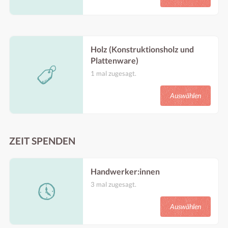
Musikraum zu werden.
Benötigt im Zeitraum:
Ab frühestens: 15.08.25
Bis spätestens: 21.09.25
Holz (Konstruktionsholz und
Plattenware)
1 mal zugesagt.
Konstruktionsholz und Plattenware sind die
Grundlage für modulare Bauten, Möbel,
Auswählen
Bühnen und Werkstatteinrichtungen – ohne
sie kein Aufbau, keine Struktur, kein
gemeinsames Arbeiten.
Benötigt im Zeitraum:
Ab frühestens: 15.08.25
ZEIT SPENDEN
Bis spätestens: 15.09.25
Handwerker:innen
3 mal zugesagt.
Es ist immer toll auch Professionellere Hilfe
dabei zu haben.
Auswählen
Benötigt im Zeitraum:
Ab frühestens: 15.08.25