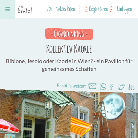
Für NutzerInnen
Registrieren
Einloggen
-
Crowdfunding
-
Kollektiv Kaorle
Bibione, Jesolo oder Kaorle in Wien? - ein Pavillon für
gemeinsames Schaffen
Erzähls weiter: