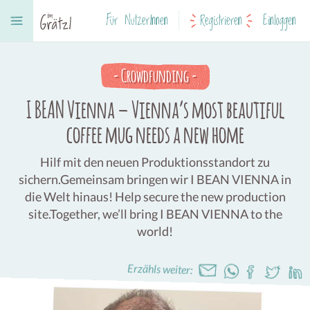
Für NutzerInnen
Registrieren
Einloggen
-
Crowdfunding
-
I BEAN Vienna – Vienna’s most beautiful
coffee mug needs a new home
Hilf mit den neuen Produktionsstandort zu
sichern.Gemeinsam bringen wir I BEAN VIENNA in
die Welt hinaus! Help secure the new production
site.Together, we’ll bring I BEAN VIENNA to the
world!
Erzähls weiter: