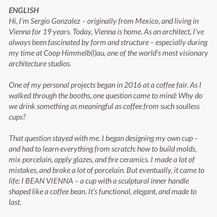
ENGLISH
Hi, I’m Sergio Gonzalez – originally from Mexico, and living in 
Vienna for 19 years. Today, Vienna is home. As an architect, I’ve 
always been fascinated by form and structure – especially during 
my time at Coop Himmelb(l)au, one of the world’s most visionary 
architecture studios.

One of my personal projects began in 2016 at a coffee fair. As I 
walked through the booths, one question came to mind: Why do 
we drink something as meaningful as coffee from such soulless 
cups?

That question stayed with me. I began designing my own cup – 
and had to learn everything from scratch: how to build molds, 
mix porcelain, apply glazes, and fire ceramics. I made a lot of 
mistakes, and broke a lot of porcelain. But eventually, it came to 
life: I BEAN VIENNA – a cup with a sculptural inner handle 
shaped like a coffee bean. It’s functional, elegant, and made to 
last.
