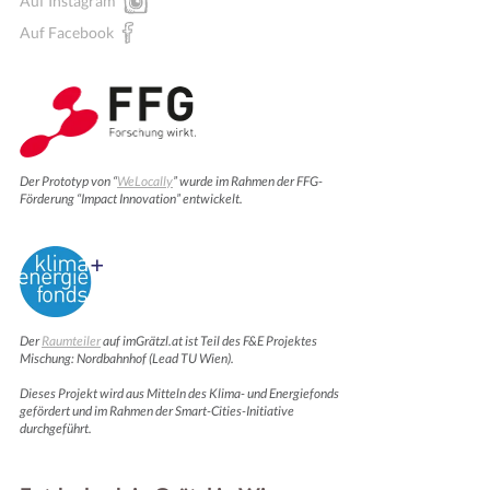
Auf Instagram
Auf Facebook
Der Prototyp von “
WeLocally
” wurde im Rahmen der FFG-
Förderung “Impact Innovation” entwickelt.
Der
Raumteiler
auf imGrätzl.at ist Teil des F&E Projektes
Mischung: Nordbahnhof (Lead TU Wien).
Dieses Projekt wird aus Mitteln des Klima- und Energiefonds
gefördert und im Rahmen der Smart-Cities-Initiative
durchgeführt.