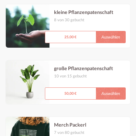
kleine Pflanzenpatenschaft
8 von 30 gebucht
Eine kleine Pflanze wird mit deinem
Namenschild unseren schönen Raum
schmücken :)
Auswählen
25,00 €
große Pflanzenpatenschaft
10 von 15 gebucht
Eine große Pflanze wird mit deinem
Namenschild unseren schönen Raum
schmücken :)
Auswählen
50,00 €
Merch Packerl
7 von 80 gebucht