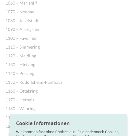
1060 – Mariahilf
1070 – Neubau
1080 – Josefstadt
1090 – Alsergrund
1100 – Favoriten
1110 – Simmering
1120 – Meidling
1130 – Hietzing
1140 – Penzing
1150 – Rudolfsheim-Fünfhaus
1160 – Ottakring
1170 – Hernals
1180 – Währing
1190 – Döbling
Cookie Informationen
1200 – Brigittenau
Wir kommen fast ohne Cookies aus. Es gibt dennoch Cookies,
1210 – Floridsdorf