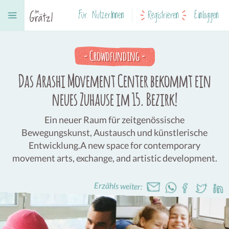
Für NutzerInnen
Registrieren
Einloggen
-
Crowdfunding
-
Das Arashi Movement Center bekommt ein
neues Zuhause im 15. Bezirk!
Ein neuer Raum für zeitgenössische
Bewegungskunst, Austausch und künstlerische
Entwicklung.A new space for contemporary
movement arts, exchange, and artistic development.
Erzähls weiter: