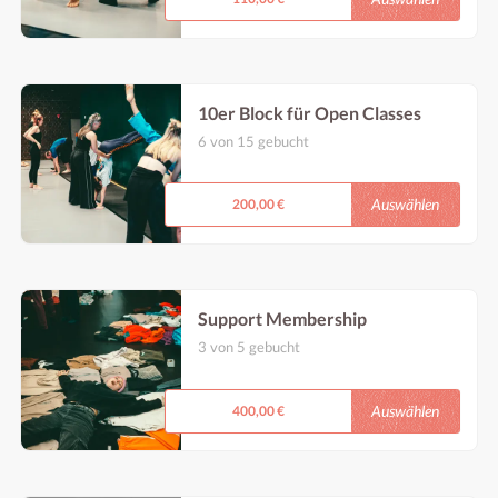
10er Block für Open Classes
6 von 15 gebucht
Ein 10er Block für unsere offenen Klassen (all
unsere Angebote Montag-Freitag vor
17:45Uhr), 1 Jahr einlösbar.
Auswählen
200,00 €
Support Membership
3 von 5 gebucht
Mit diesem Support hast du für das gesamte
Sommersemester 2026 Zugang zu allen
offenen Klassen (jegliches Programm vor
Auswählen
400,00 €
17:45Uhr) in unserem neuen Studio.