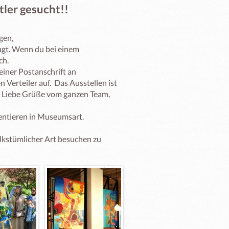
ler gesucht!!
en,

agt. Wenn du bei einem 
. 

ner Postanschrift an  
erteiler auf.  Das Ausstellen ist 
 Liebe Grüße vom ganzen Team, 

entieren in Museumsart. 

olkstümlicher Art besuchen zu 