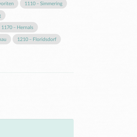
voriten
1110 – Simmering
g
1170 – Hernals
nau
1210 – Floridsdorf