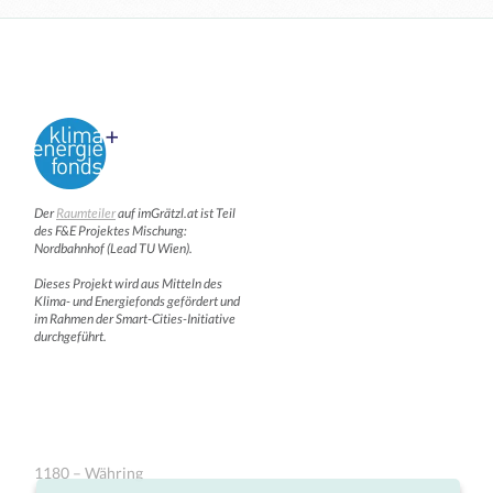
Der
Raumteiler
auf imGrätzl.at ist Teil
des F&E Projektes Mischung:
Nordbahnhof (Lead TU Wien).
Dieses Projekt wird aus Mitteln des
Klima- und Energiefonds gefördert und
im Rahmen der Smart-Cities-Initiative
durchgeführt.
1180 – Währing