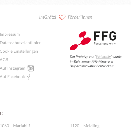
imGrätzl
Förder*innen
Impressum
Datenschutzrichtlinien
Cookie Einstellungen
Der Prototyp von “
WeLocally
” wurde
AGB
im Rahmen der FFG-Förderung
“Impact Innovation” entwickelt.
Auf Instagram
Auf Facebook
n:
1060 – Mariahilf
1120 – Meidling