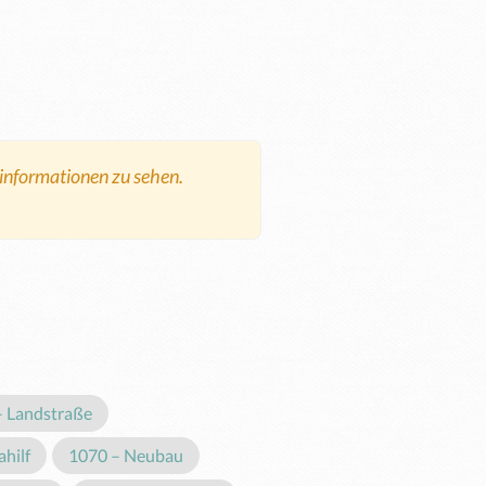
tinformationen zu sehen.
– Landstraße
hilf
1070 – Neubau