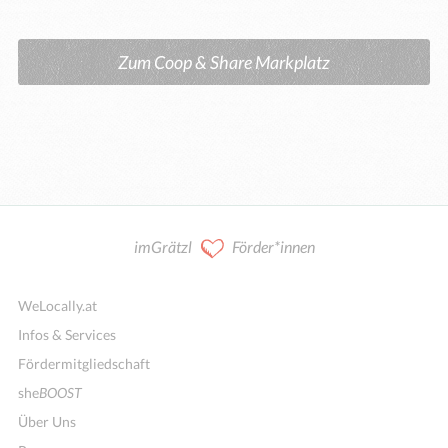
Zum Coop & Share Markplatz
imGrätzl
Förder*innen
WeLocally.at
Infos & Services
Fördermitgliedschaft
she
BOOST
Über Uns