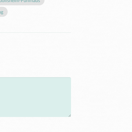
dolfsheim-Fünfhaus
ng