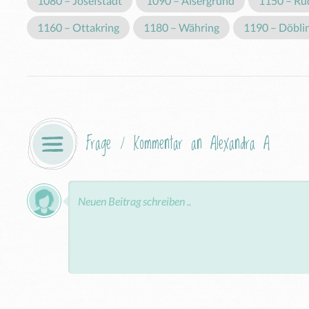
1080 – Josefstadt
1090 – Alsergrund
1150 – Ru
1160 – Ottakring
1180 – Währing
1190 – Döbli
Frage / Kommentar an Alexandra A