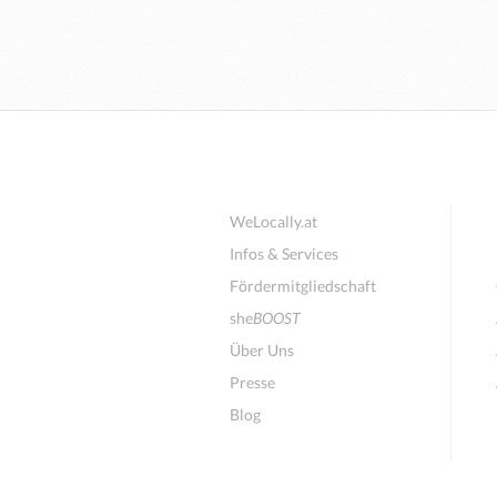
WeLocally.at
Infos & Services
Fördermitgliedschaft
she
BOOST
Über Uns
Presse
Blog