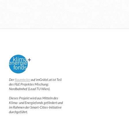
Der
Raumteiler
auf imGrätzl.at ist Teil
des F&E Projektes Mischung:
Nordbahnhof (Lead TU Wien).
Dieses Projekt wird aus Mitteln des
Klima- und Energiefonds gefördert und
im Rahmen der Smart-Cities-Initiative
durchgeführt.