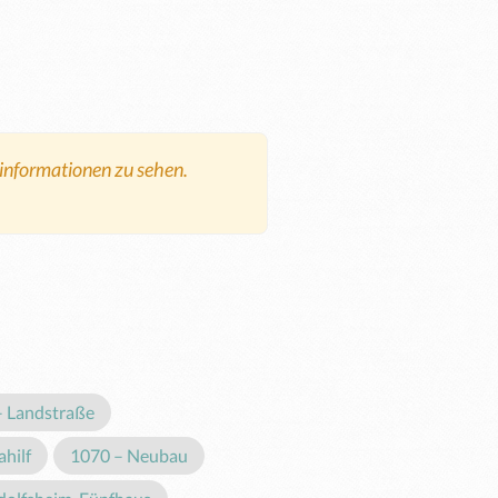
tinformationen zu sehen.
– Landstraße
hilf
1070 – Neubau