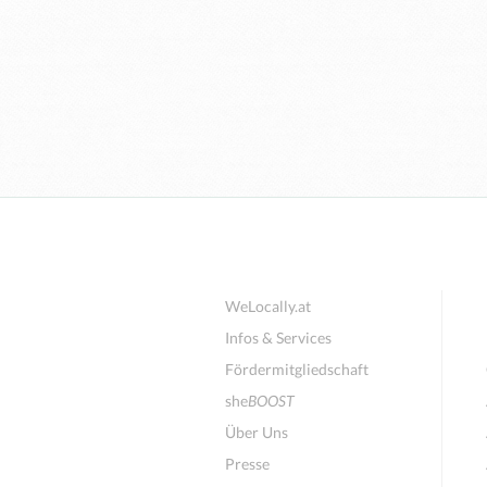
WeLocally.at
Infos & Services
Fördermitgliedschaft
she
BOOST
Über Uns
Presse