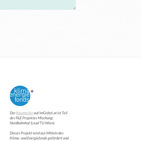
Der
Raumteiler
auf imGrätzl.at ist Teil
des F&E Projektes Mischung:
Nordbahnhof (Lead TU Wien).
Dieses Projekt wird aus Mitteln des
Klima- und Energiefonds gefördert und