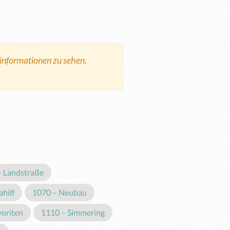
tinformationen zu sehen.
– Landstraße
hilf
1070 – Neubau
voriten
1110 – Simmering