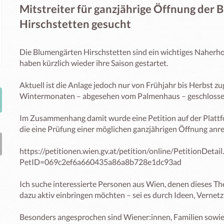
Mitstreiter für ganzjährige Öffnung der
Hirschstetten gesucht
Die Blumengärten Hirschstetten sind ein wichtiges Naherho
haben kürzlich wieder ihre Saison gestartet.

Aktuell ist die Anlage jedoch nur von Frühjahr bis Herbst zu
Wintermonaten – abgesehen vom Palmenhaus – geschlossen 
Im Zusammenhang damit wurde eine Petition auf der Plattfo
die eine Prüfung einer möglichen ganzjährigen Öffnung anreg
https://petitionen.wien.gv.at/petition/online/PetitionDetail
PetID=069c2ef6a660435a86a8b728e1dc93ad

Ich suche interessierte Personen aus Wien, denen dieses The
dazu aktiv einbringen möchten – sei es durch Ideen, Vernetz
Besonders angesprochen sind Wiener:innen, Familien sowie a