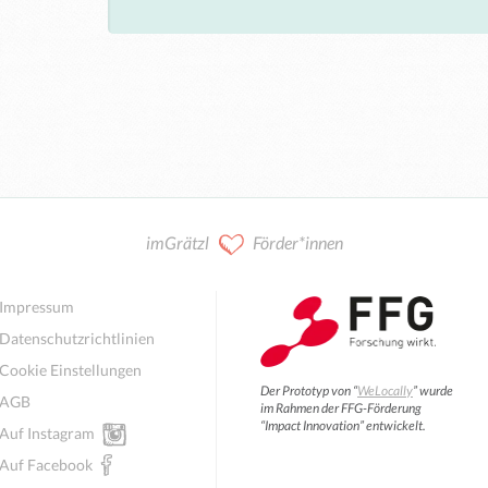
imGrätzl
Förder*innen
Impressum
Datenschutzrichtlinien
Cookie Einstellungen
Der Prototyp von “
WeLocally
” wurde
AGB
im Rahmen der FFG-Förderung
“Impact Innovation” entwickelt.
Auf Instagram
Auf Facebook