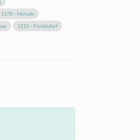
g
1170 – Hernals
nau
1210 – Floridsdorf